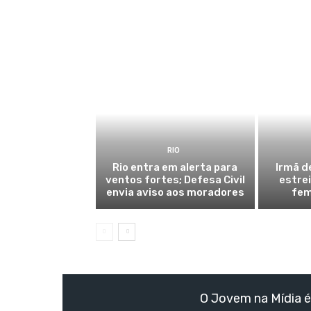
RIO
Rio entra em alerta para
Irmã d
ventos fortes; Defesa Civil
estre
envia aviso aos moradores
fem
O Jovem na Mídia é 