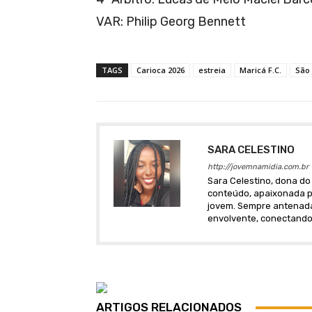
VAR: Philip Georg Bennett
TAGS
Carioca 2026
estreia
Maricá F.C.
São 
SARA CELESTINO
http://jovemnamidia.com.br
Sara Celestino, dona do 
conteúdo, apaixonada po
jovem. Sempre antenada 
envolvente, conectando
ARTIGOS RELACIONADOS