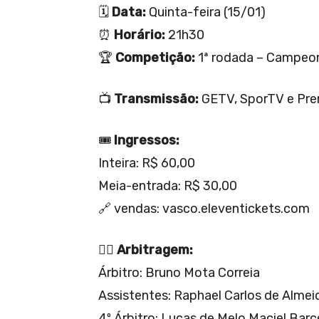
🗓️
Data:
Quinta-feira (15/01)
⏰
Horário:
21h30
🏆
Competição:
1ª rodada – Campeo
📺
Transmissão:
GETV, SporTV e Pre
🎟️
Ingressos:
Inteira: R$ 60,00
Meia-entrada: R$ 30,00
🔗 vendas: vasco.eleventickets.com
👨‍⚖️
Arbitragem:
Árbitro: Bruno Mota Correia
Assistentes: Raphael Carlos de Almei
4º Árbitro: Lucas de Melo Maciel Barc