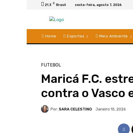
C
21.3
Brasil
sexta-feira, agosto 7, 2026
Home
Esportes
Meio Ambiente
FUTEBOL
Maricá F.C. estr
contra o Vasco 
Por:
SARA CELESTINO
Janeiro 15, 2026