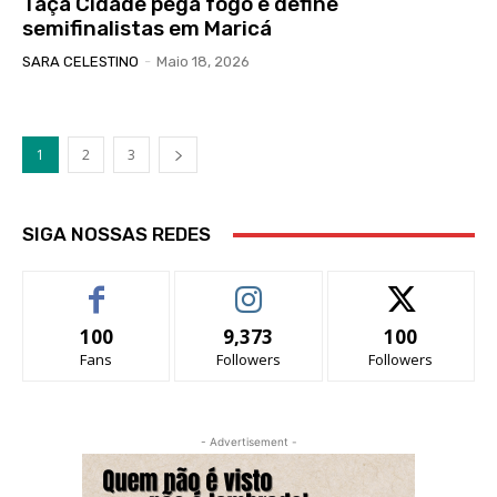
Taça Cidade pega fogo e define
semifinalistas em Maricá
SARA CELESTINO
-
Maio 18, 2026
1
2
3
SIGA NOSSAS REDES
100
9,373
100
Fans
Followers
Followers
- Advertisement -