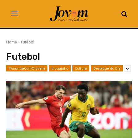
Home
Futebol
Futebol
#AnunciaComOJovem
bloquinho
Cultura
Destaque do Dia