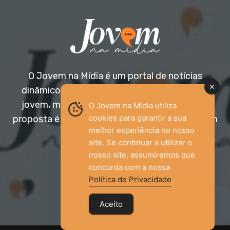
O Jovem na Mídia é um portal de notícias
dinâmico e acessível, voltado para o público
jovem, mas aberto a todas as idades. Nossa
O Jovem na Mídia utiliza
cookies para garantir a sua
proposta é trazer informação relevante com um
melhor experiência no nosso
olhar diferenciado.
site. Se continuar a utilizar o
nosso site, assumiremos que
Entre em contato:
jovemnamidia2017@gmail.com
concorda com a nossa
Política de Privacidade
.
Aceito