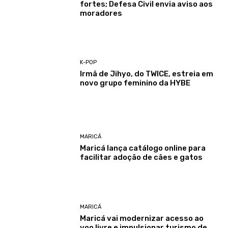
fortes; Defesa Civil envia aviso aos
moradores
K-POP
Irmã de Jihyo, do TWICE, estreia em
novo grupo feminino da HYBE
MARICÁ
Maricá lança catálogo online para
facilitar adoção de cães e gatos
MARICÁ
Maricá vai modernizar acesso ao
voo livre e impulsionar turismo de