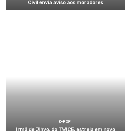
Civil envia aviso aos moradores
K-POP
Irmã de Jihyo, do TWICE, estreia em novo