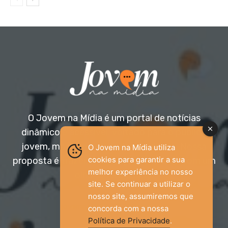
O Jovem na Mídia é um portal de notícias
dinâmico e acessível, voltado para o público
jovem, mas aberto a todas as idades. Nossa
O Jovem na Mídia utiliza
cookies para garantir a sua
proposta é trazer informação relevante com um
melhor experiência no nosso
olhar diferenciado.
site. Se continuar a utilizar o
nosso site, assumiremos que
Entre em contato:
jovemnamidia2017@gmail.com
concorda com a nossa
Política de Privacidade
.