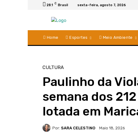
C
28.1
Brasil
sexta-feira, agosto 7, 2026
Home
Esportes
Meio Ambiente
CULTURA
Paulinho da Viol
semana dos 212
lotada em Maric
Por:
SARA CELESTINO
Maio 18, 2026