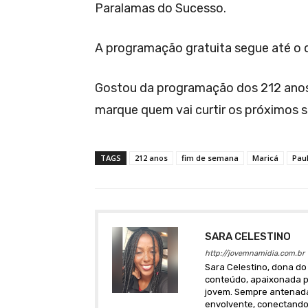
Paralamas do Sucesso.
A programação gratuita segue até o di
Gostou da programação dos 212 anos
marque quem vai curtir os próximos 
TAGS
212 anos
fim de semana
Maricá
Pau
SARA CELESTINO
http://jovemnamidia.com.br
Sara Celestino, dona do 
conteúdo, apaixonada po
jovem. Sempre antenada 
envolvente, conectando