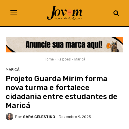
Home
Regiões
Maricá
MARICÁ
Projeto Guarda Mirim forma
nova turma e fortalece
cidadania entre estudantes de
Maricá
Por:
SARA CELESTINO
Dezembro 9, 2025