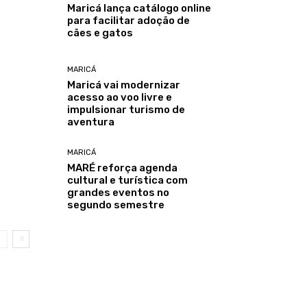
Maricá lança catálogo online
para facilitar adoção de
cães e gatos
MARICÁ
Maricá vai modernizar
acesso ao voo livre e
impulsionar turismo de
aventura
MARICÁ
MARÉ reforça agenda
cultural e turística com
grandes eventos no
segundo semestre