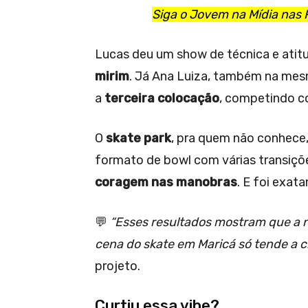
Siga o Jovem na Mídia nas 
Lucas deu um show de técnica e atit
mirim
. Já Ana Luiza, também na mes
a
terceira colocação
, competindo c
O
skate park
, pra quem não conhece,
formato de bowl com várias transiçõ
coragem nas manobras
. E foi exat
💬
“Esses resultados mostram que a 
cena do skate em Maricá só tende a c
projeto.
Curtiu essa vibe?