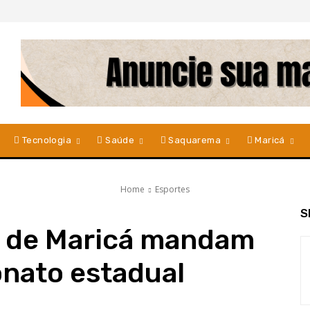
Tecnologia
Saúde
Saquarema
Maricá
Home
Esportes
S
s de Maricá mandam
nato estadual