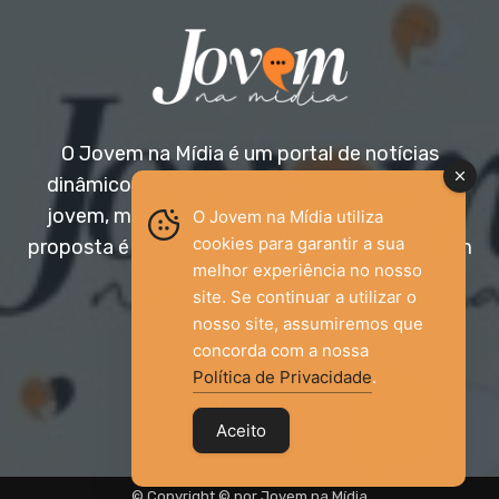
O Jovem na Mídia é um portal de notícias
dinâmico e acessível, voltado para o público
jovem, mas aberto a todas as idades. Nossa
O Jovem na Mídia utiliza
cookies para garantir a sua
proposta é trazer informação relevante com um
melhor experiência no nosso
olhar diferenciado.
site. Se continuar a utilizar o
nosso site, assumiremos que
Entre em contato:
jovemnamidia2017@gmail.com
concorda com a nossa
Política de Privacidade
.
Aceito
© Copyright © por Jovem na Mídia