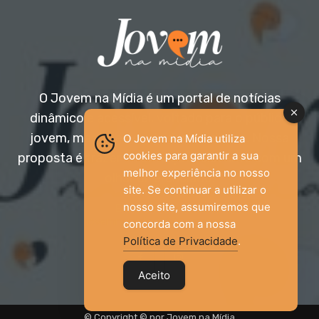
O Jovem na Mídia é um portal de notícias
dinâmico e acessível, voltado para o público
jovem, mas aberto a todas as idades. Nossa
O Jovem na Mídia utiliza
cookies para garantir a sua
proposta é trazer informação relevante com um
melhor experiência no nosso
olhar diferenciado.
site. Se continuar a utilizar o
nosso site, assumiremos que
Entre em contato:
jovemnamidia2017@gmail.com
concorda com a nossa
Política de Privacidade
.
Aceito
© Copyright © por Jovem na Mídia