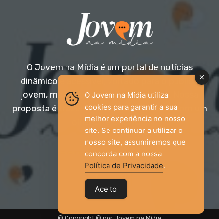
O Jovem na Mídia é um portal de notícias
dinâmico e acessível, voltado para o público
jovem, mas aberto a todas as idades. Nossa
O Jovem na Mídia utiliza
cookies para garantir a sua
proposta é trazer informação relevante com um
melhor experiência no nosso
olhar diferenciado.
site. Se continuar a utilizar o
nosso site, assumiremos que
Entre em contato:
jovemnamidia2017@gmail.com
concorda com a nossa
Política de Privacidade
.
Aceito
© Copyright © por Jovem na Mídia