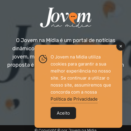
O Jovem na Mídia é um portal de notícias
dinâmico e acessível, voltado para o público
jovem, mas aberto a todas as idades. Nossa
O Jovem na Mídia utiliza
cookies para garantir a sua
proposta é trazer informação relevante com um
melhor experiência no nosso
olhar diferenciado.
site. Se continuar a utilizar o
nosso site, assumiremos que
Entre em contato:
jovemnamidia2017@gmail.com
concorda com a nossa
Política de Privacidade
.
Aceito
© Copyright © por Jovem na Mídia