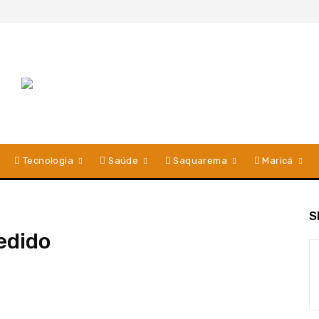
Tecnologia
Saúde
Saquarema
Maricá
S
edido