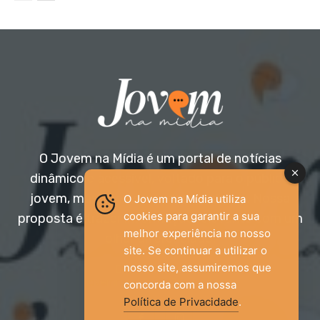
O Jovem na Mídia é um portal de notícias
dinâmico e acessível, voltado para o público
jovem, mas aberto a todas as idades. Nossa
O Jovem na Mídia utiliza
cookies para garantir a sua
proposta é trazer informação relevante com um
melhor experiência no nosso
olhar diferenciado.
site. Se continuar a utilizar o
nosso site, assumiremos que
Entre em contato:
jovemnamidia2017@gmail.com
concorda com a nossa
Política de Privacidade
.