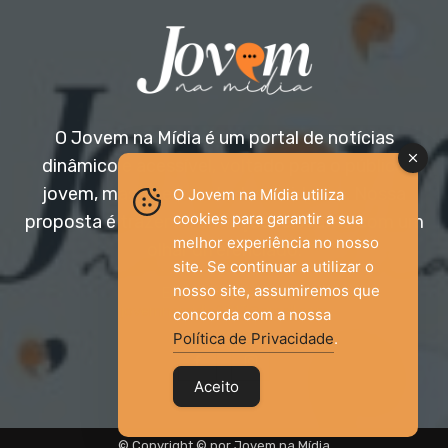
O Jovem na Mídia é um portal de notícias
dinâmico e acessível, voltado para o público
jovem, mas aberto a todas as idades. Nossa
O Jovem na Mídia utiliza
cookies para garantir a sua
proposta é trazer informação relevante com um
melhor experiência no nosso
olhar diferenciado.
site. Se continuar a utilizar o
nosso site, assumiremos que
Entre em contato:
jovemnamidia2017@gmail.com
concorda com a nossa
Política de Privacidade
.
Aceito
© Copyright © por Jovem na Mídia