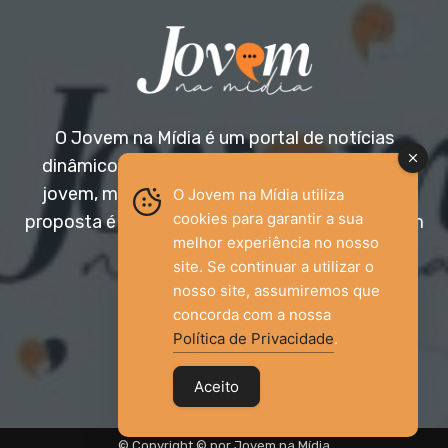
O Jovem na Mídia é um portal de notícias
dinâmico e acessível, voltado para o público
jovem, mas aberto a todas as idades. Nossa
O Jovem na Mídia utiliza
cookies para garantir a sua
proposta é trazer informação relevante com um
melhor experiência no nosso
olhar diferenciado.
site. Se continuar a utilizar o
nosso site, assumiremos que
Entre em contato:
jovemnamidia2017@gmail.com
concorda com a nossa
Política de Privacidade
.
Aceito
© Copyright © por Jovem na Mídia