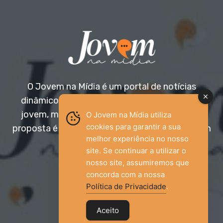
O Jovem na Mídia é um portal de notícias
dinâmico e acessível, voltado para o público
jovem, mas aberto a todas as idades. Nossa
O Jovem na Mídia utiliza
cookies para garantir a sua
proposta é trazer informação relevante com um
melhor experiência no nosso
olhar diferenciado.
site. Se continuar a utilizar o
nosso site, assumiremos que
Entre em contato:
jovemnamidia2017@gmail.com
concorda com a nossa
Política de Privacidade
.
Aceito