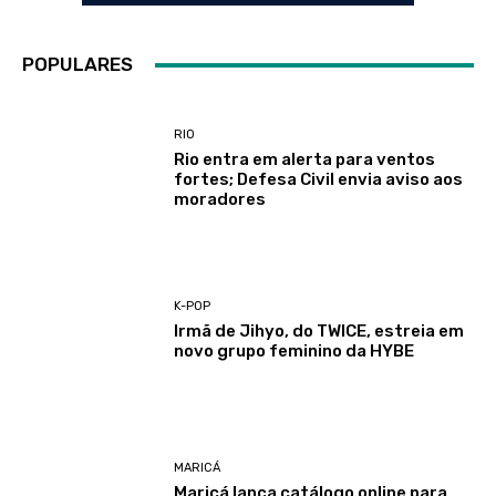
POPULARES
RIO
Rio entra em alerta para ventos
fortes; Defesa Civil envia aviso aos
moradores
K-POP
Irmã de Jihyo, do TWICE, estreia em
novo grupo feminino da HYBE
MARICÁ
Maricá lança catálogo online para