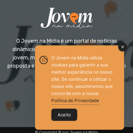
O Jovem na Mídia é um portal de notícias
dinâmico e acessível, voltado para o público
jovem, mas aberto a todas as idades. Nossa
O Jovem na Mídia utiliza
cookies para garantir a sua
proposta é trazer informação relevante com um
melhor experiência no nosso
olhar diferenciado.
site. Se continuar a utilizar o
nosso site, assumiremos que
Entre em contato:
jovemnamidia2017@gmail.com
concorda com a nossa
Política de Privacidade
.
Aceito
© Copyright © por Jovem na Mídia