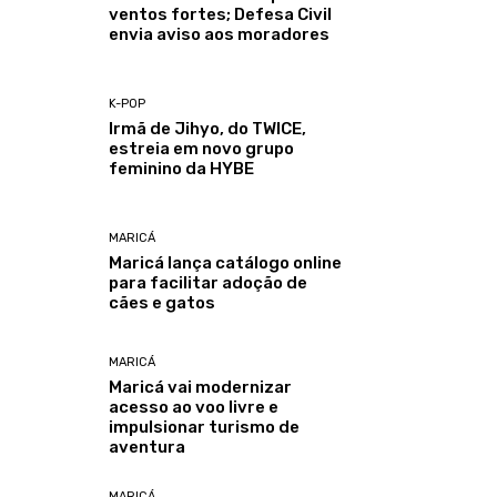
ventos fortes; Defesa Civil
envia aviso aos moradores
K-POP
Irmã de Jihyo, do TWICE,
estreia em novo grupo
feminino da HYBE
MARICÁ
Maricá lança catálogo online
para facilitar adoção de
cães e gatos
MARICÁ
Maricá vai modernizar
acesso ao voo livre e
impulsionar turismo de
aventura
MARICÁ