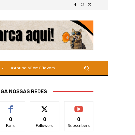
#AnunciaComOJovem
IGA NOSSAS REDES
0
0
0
Fans
Followers
Subscribers