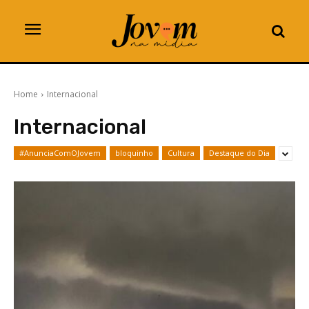
Home
Internacional
Internacional
#AnunciaComOJovem
bloquinho
Cultura
Destaque do Dia