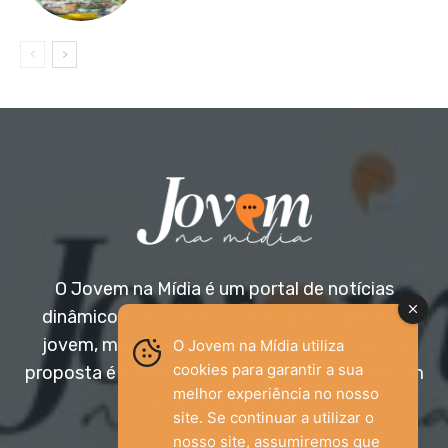
O Jovem na Mídia é um portal de notícias
dinâmico e acessível, voltado para o público
jovem, mas aberto a todas as idades. Nossa
O Jovem na Mídia utiliza
cookies para garantir a sua
proposta é trazer informação relevante com um
melhor experiência no nosso
olhar diferenciado.
site. Se continuar a utilizar o
nosso site, assumiremos que
Entre em contato: