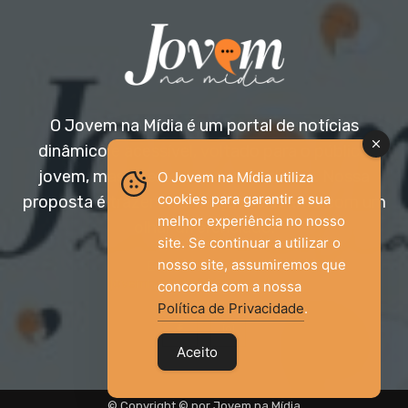
O Jovem na Mídia é um portal de notícias
dinâmico e acessível, voltado para o público
jovem, mas aberto a todas as idades. Nossa
O Jovem na Mídia utiliza
cookies para garantir a sua
proposta é trazer informação relevante com um
melhor experiência no nosso
olhar diferenciado.
site. Se continuar a utilizar o
nosso site, assumiremos que
Entre em contato:
jovemnamidia2017@gmail.com
concorda com a nossa
Política de Privacidade
.
Aceito
© Copyright © por Jovem na Mídia