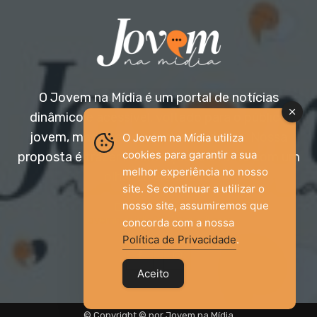
O Jovem na Mídia é um portal de notícias
dinâmico e acessível, voltado para o público
jovem, mas aberto a todas as idades. Nossa
O Jovem na Mídia utiliza
cookies para garantir a sua
proposta é trazer informação relevante com um
melhor experiência no nosso
olhar diferenciado.
site. Se continuar a utilizar o
nosso site, assumiremos que
Entre em contato:
jovemnamidia2017@gmail.com
concorda com a nossa
Política de Privacidade
.
Aceito
© Copyright © por Jovem na Mídia