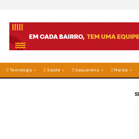
Tecnologia
Saúde
Saquarema
Maricá
S