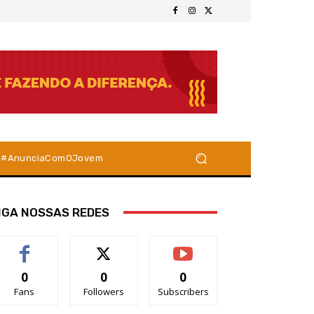
#AnunciaComOJovem
IGA NOSSAS REDES
0
0
0
Fans
Followers
Subscribers