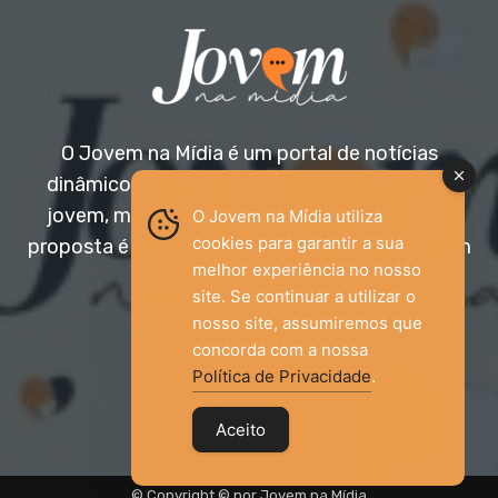
O Jovem na Mídia é um portal de notícias
dinâmico e acessível, voltado para o público
jovem, mas aberto a todas as idades. Nossa
O Jovem na Mídia utiliza
cookies para garantir a sua
proposta é trazer informação relevante com um
melhor experiência no nosso
olhar diferenciado.
site. Se continuar a utilizar o
nosso site, assumiremos que
Entre em contato:
jovemnamidia2017@gmail.com
concorda com a nossa
Política de Privacidade
.
Aceito
© Copyright © por Jovem na Mídia