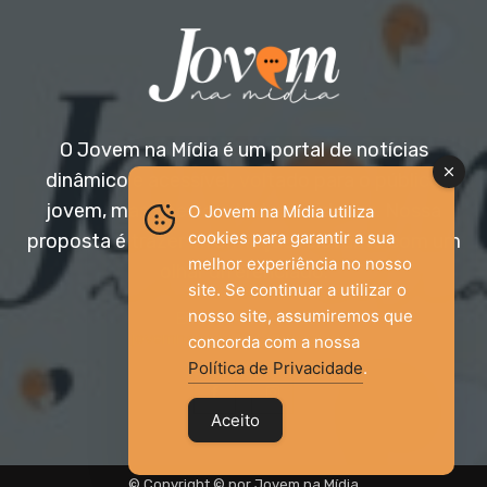
O Jovem na Mídia é um portal de notícias
dinâmico e acessível, voltado para o público
jovem, mas aberto a todas as idades. Nossa
O Jovem na Mídia utiliza
cookies para garantir a sua
proposta é trazer informação relevante com um
melhor experiência no nosso
olhar diferenciado.
site. Se continuar a utilizar o
nosso site, assumiremos que
Entre em contato:
jovemnamidia2017@gmail.com
concorda com a nossa
Política de Privacidade
.
Aceito
© Copyright © por Jovem na Mídia