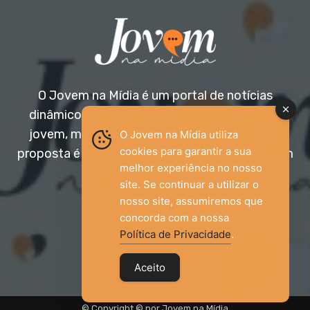
O Jovem na Mídia é um portal de notícias
dinâmico e acessível, voltado para o público
jovem, mas aberto a todas as idades. Nossa
O Jovem na Mídia utiliza
cookies para garantir a sua
proposta é trazer informação relevante com um
melhor experiência no nosso
olhar diferenciado.
site. Se continuar a utilizar o
nosso site, assumiremos que
Entre em contato:
jovemnamidia2017@gmail.com
concorda com a nossa
Política de Privacidade
.
Aceito
© Copyright © por Jovem na Mídia