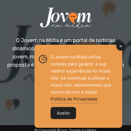
O Jovem na Mídia é um portal de notícias
dinâmico e acessível, voltado para o público
jovem, mas aberto a todas as idades. Nossa
O Jovem na Mídia utiliza
cookies para garantir a sua
proposta é trazer informação relevante com um
melhor experiência no nosso
olhar diferenciado.
site. Se continuar a utilizar o
nosso site, assumiremos que
Entre em contato:
jovemnamidia2017@gmail.com
concorda com a nossa
Política de Privacidade
.
Aceito
© Copyright © por Jovem na Mídia