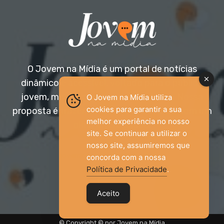
O Jovem na Mídia é um portal de notícias
dinâmico e acessível, voltado para o público
jovem, mas aberto a todas as idades. Nossa
O Jovem na Mídia utiliza
cookies para garantir a sua
proposta é trazer informação relevante com um
melhor experiência no nosso
olhar diferenciado.
site. Se continuar a utilizar o
nosso site, assumiremos que
Entre em contato:
jovemnamidia2017@gmail.com
concorda com a nossa
Política de Privacidade
.
Aceito
© Copyright © por Jovem na Mídia