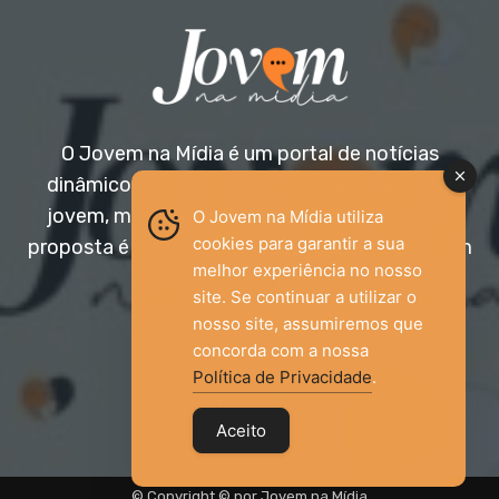
O Jovem na Mídia é um portal de notícias
dinâmico e acessível, voltado para o público
jovem, mas aberto a todas as idades. Nossa
O Jovem na Mídia utiliza
cookies para garantir a sua
proposta é trazer informação relevante com um
melhor experiência no nosso
olhar diferenciado.
site. Se continuar a utilizar o
nosso site, assumiremos que
Entre em contato:
jovemnamidia2017@gmail.com
concorda com a nossa
Política de Privacidade
.
Aceito
© Copyright © por Jovem na Mídia