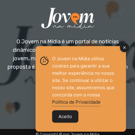
O Jovem na Mídia é um portal de notícias
dinâmico e acessível, voltado para o público
jovem, mas aberto a todas as idades. Nossa
O Jovem na Mídia utiliza
cookies para garantir a sua
proposta é trazer informação relevante com um
melhor experiência no nosso
olhar diferenciado.
site. Se continuar a utilizar o
nosso site, assumiremos que
Entre em contato:
jovemnamidia2017@gmail.com
concorda com a nossa
Política de Privacidade
.
Aceito
© Copyright © por Jovem na Mídia