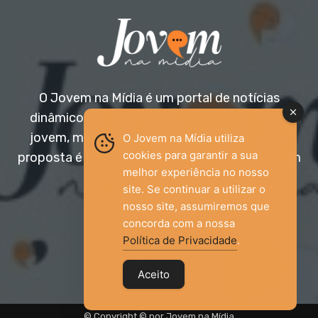
O Jovem na Mídia é um portal de notícias
dinâmico e acessível, voltado para o público
jovem, mas aberto a todas as idades. Nossa
O Jovem na Mídia utiliza
cookies para garantir a sua
proposta é trazer informação relevante com um
melhor experiência no nosso
olhar diferenciado.
site. Se continuar a utilizar o
nosso site, assumiremos que
Entre em contato:
jovemnamidia2017@gmail.com
concorda com a nossa
Política de Privacidade
.
Aceito
© Copyright © por Jovem na Mídia