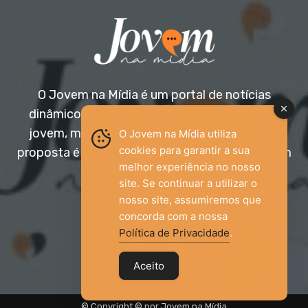
O Jovem na Mídia é um portal de notícias
dinâmico e acessível, voltado para o público
jovem, mas aberto a todas as idades. Nossa
O Jovem na Mídia utiliza
cookies para garantir a sua
proposta é trazer informação relevante com um
melhor experiência no nosso
olhar diferenciado.
site. Se continuar a utilizar o
nosso site, assumiremos que
Entre em contato:
jovemnamidia2017@gmail.com
concorda com a nossa
Política de Privacidade
.
Aceito
© Copyright © por Jovem na Mídia