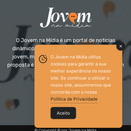
O Jovem na Mídia é um portal de notícias
dinâmico e acessível, voltado para o público
jovem, mas aberto a todas as idades. Nossa
O Jovem na Mídia utiliza
cookies para garantir a sua
proposta é trazer informação relevante com um
melhor experiência no nosso
olhar diferenciado.
site. Se continuar a utilizar o
nosso site, assumiremos que
Entre em contato:
jovemnamidia2017@gmail.com
concorda com a nossa
Política de Privacidade
.
Aceito
© Copyright © por Jovem na Mídia