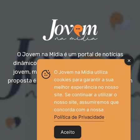
O Jovem na Mídia é um portal de notícias
dinâmico e acessível, voltado para o público
jovem, mas aberto a todas as idades. Nossa
O Jovem na Mídia utiliza
cookies para garantir a sua
proposta é trazer informação relevante com um
melhor experiência no nosso
olhar diferenciado.
site. Se continuar a utilizar o
nosso site, assumiremos que
Entre em contato:
jovemnamidia2017@gmail.com
concorda com a nossa
Política de Privacidade
.
Aceito