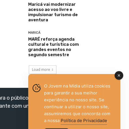
Maricá vai modernizar
acesso ao voo livre e
impulsionar turismo de
aventura
MARICÁ
MARÉ reforça agenda
cultural e turística com
grandes eventos no
segundo semestre
Load more
O Jovem na Mídia utiliza cookies
para garantir a sua melhor
ara o público jovem,
experiência no nosso site. Se
vante com um olhar
continuar a utilizar o nosso site,
assumiremos que concorda com
a nossa
Política de Privacidade
.