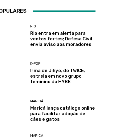
OPULARES
RIO
Rio entra em alerta para
ventos fortes; Defesa Civil
envia aviso aos moradores
K-POP
Irmã de Jihyo, do TWICE,
estreia em novo grupo
feminino da HYBE
MARICÁ
Maricá lança catálogo online
para facilitar adoção de
cães e gatos
MARICÁ