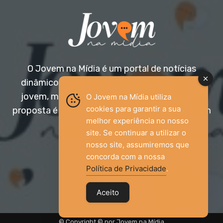
O Jovem na Mídia é um portal de notícias
dinâmico e acessível, voltado para o público
jovem, mas aberto a todas as idades. Nossa
O Jovem na Mídia utiliza
cookies para garantir a sua
proposta é trazer informação relevante com um
melhor experiência no nosso
olhar diferenciado.
site. Se continuar a utilizar o
nosso site, assumiremos que
Entre em contato:
jovemnamidia2017@gmail.com
concorda com a nossa
Política de Privacidade
.
Aceito
© Copyright © por Jovem na Mídia