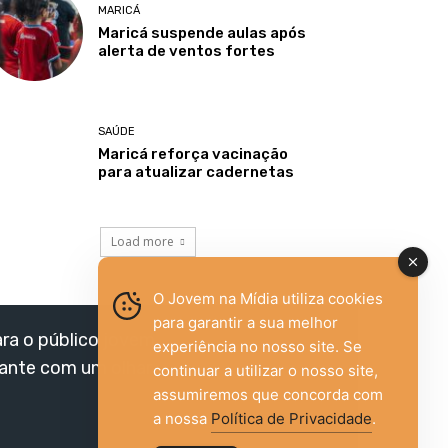
MARICÁ
Maricá suspende aulas após
alerta de ventos fortes
SAÚDE
Maricá reforça vacinação
para atualizar cadernetas
Load more
O Jovem na Mídia utiliza cookies
para garantir a sua melhor
ara o público jovem,
experiência no nosso site. Se
vante com um olhar
continuar a utilizar o nosso site,
assumiremos que concorda com
a nossa
Política de Privacidade
.