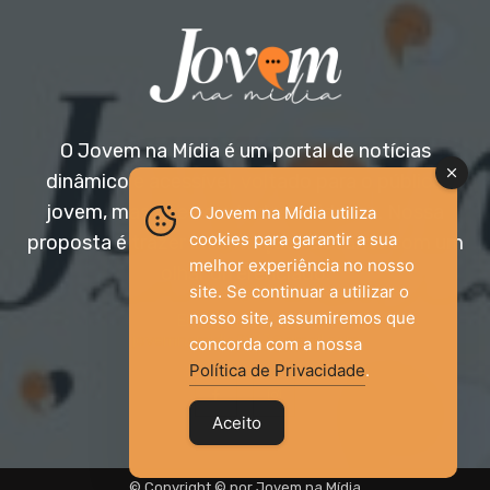
O Jovem na Mídia é um portal de notícias
dinâmico e acessível, voltado para o público
jovem, mas aberto a todas as idades. Nossa
O Jovem na Mídia utiliza
cookies para garantir a sua
proposta é trazer informação relevante com um
melhor experiência no nosso
olhar diferenciado.
site. Se continuar a utilizar o
nosso site, assumiremos que
Entre em contato:
jovemnamidia2017@gmail.com
concorda com a nossa
Política de Privacidade
.
Aceito
© Copyright © por Jovem na Mídia