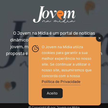
O Jovem na Mídia é um portal de notícias
dinâmico e acessível, voltado para o público
jovem, mas aberto a todas as idades. Nossa
O Jovem na Mídia utiliza
cookies para garantir a sua
proposta é trazer informação relevante com um
melhor experiência no nosso
olhar diferenciado.
site. Se continuar a utilizar o
nosso site, assumiremos que
Entre em contato:
jovemnamidia2017@gmail.com
concorda com a nossa
Política de Privacidade
.
Aceito
© Copyright © por Jovem na Mídia