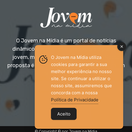
O Jovem na Mídia é um portal de notícias
dinâmico e acessível, voltado para o público
jovem, mas aberto a todas as idades. Nossa
O Jovem na Mídia utiliza
cookies para garantir a sua
proposta é trazer informação relevante com um
melhor experiência no nosso
olhar diferenciado.
site. Se continuar a utilizar o
nosso site, assumiremos que
Entre em contato:
jovemnamidia2017@gmail.com
concorda com a nossa
Política de Privacidade
.
Aceito
© Copyright © por Jovem na Mídia