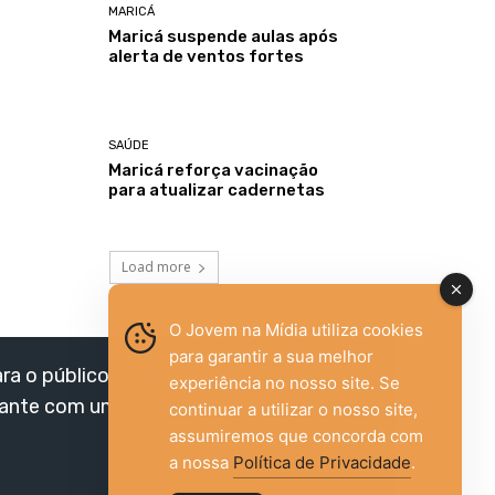
MARICÁ
Maricá suspende aulas após
alerta de ventos fortes
SAÚDE
Maricá reforça vacinação
para atualizar cadernetas
Load more
O Jovem na Mídia utiliza cookies
para garantir a sua melhor
ara o público jovem,
experiência no nosso site. Se
vante com um olhar
continuar a utilizar o nosso site,
assumiremos que concorda com
a nossa
Política de Privacidade
.