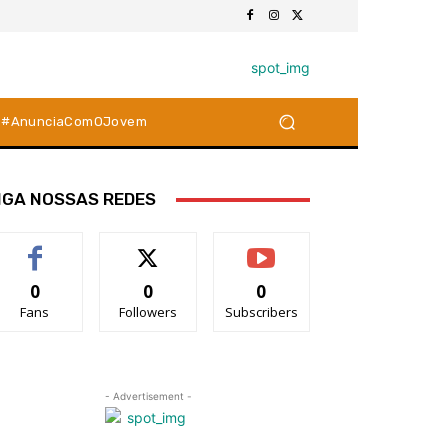
#AnunciaComOJovem
IGA NOSSAS REDES
0
0
0
Fans
Followers
Subscribers
- Advertisement -