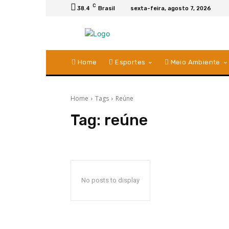
C
38.4
Brasil
sexta-feira, agosto 7, 2026
Home
Esportes
Meio Ambiente
Home
Tags
Reúne
Tag:
reúne
No posts to display