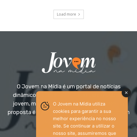
Load more
O Jovem na Mídia é um portal de notícias
dinâmico e acessível, voltado para o público
jovem, mas aberto a todas as idades. Nossa
O Jovem na Mídia utiliza
cookies para garantir a sua
proposta é trazer informação relevante com um
melhor experiência no nosso
olhar diferenciado.
site. Se continuar a utilizar o
nosso site, assumiremos que
Entre em contato: