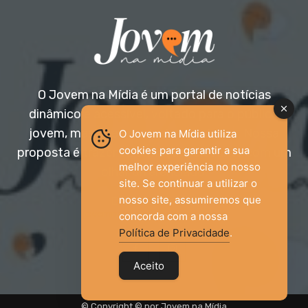
O Jovem na Mídia é um portal de notícias
dinâmico e acessível, voltado para o público
jovem, mas aberto a todas as idades. Nossa
O Jovem na Mídia utiliza
cookies para garantir a sua
proposta é trazer informação relevante com um
melhor experiência no nosso
olhar diferenciado.
site. Se continuar a utilizar o
nosso site, assumiremos que
Entre em contato:
jovemnamidia2017@gmail.com
concorda com a nossa
Política de Privacidade
.
Aceito
© Copyright © por Jovem na Mídia