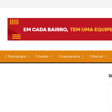
Tecnologia
Saúde
Saquarema
Maricá
S