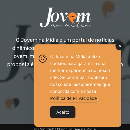
O Jovem na Mídia é um portal de notícias
dinâmico e acessível, voltado para o público
jovem, mas aberto a todas as idades. Nossa
O Jovem na Mídia utiliza
cookies para garantir a sua
proposta é trazer informação relevante com um
melhor experiência no nosso
olhar diferenciado.
site. Se continuar a utilizar o
nosso site, assumiremos que
Entre em contato:
jovemnamidia2017@gmail.com
concorda com a nossa
Política de Privacidade
.
Aceito
© Copyright © por Jovem na Mídia