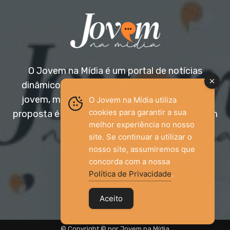
O Jovem na Mídia é um portal de notícias
dinâmico e acessível, voltado para o público
jovem, mas aberto a todas as idades. Nossa
O Jovem na Mídia utiliza
cookies para garantir a sua
proposta é trazer informação relevante com um
melhor experiência no nosso
olhar diferenciado.
site. Se continuar a utilizar o
nosso site, assumiremos que
Entre em contato:
jovemnamidia2017@gmail.com
concorda com a nossa
Política de Privacidade
.
Aceito
© Copyright © por Jovem na Mídia