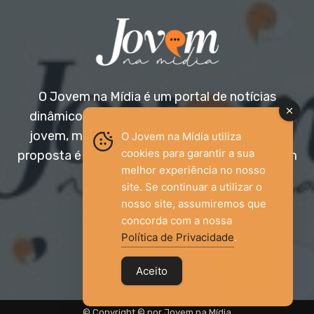
O Jovem na Mídia é um portal de notícias
dinâmico e acessível, voltado para o público
jovem, mas aberto a todas as idades. Nossa
O Jovem na Mídia utiliza
cookies para garantir a sua
proposta é trazer informação relevante com um
melhor experiência no nosso
olhar diferenciado.
site. Se continuar a utilizar o
nosso site, assumiremos que
Entre em contato:
jovemnamidia2017@gmail.com
concorda com a nossa
Política de Privacidade
.
Aceito
© Copyright © por Jovem na Mídia