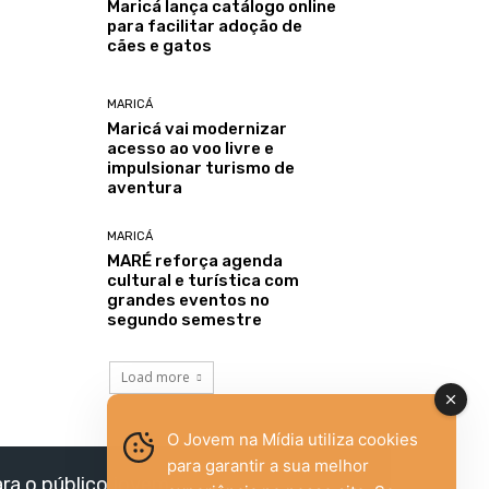
Maricá lança catálogo online
para facilitar adoção de
cães e gatos
MARICÁ
Maricá vai modernizar
acesso ao voo livre e
impulsionar turismo de
aventura
MARICÁ
MARÉ reforça agenda
cultural e turística com
grandes eventos no
segundo semestre
Load more
O Jovem na Mídia utiliza cookies
para garantir a sua melhor
ara o público jovem,