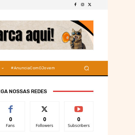
#AnunciaComOJovem
IGA NOSSAS REDES
0
0
0
Fans
Followers
Subscribers