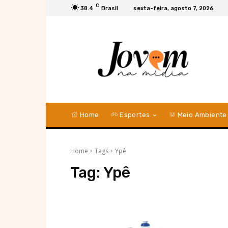
C
38.4
Brasil
sexta-feira, agosto 7, 2026
Home
Esportes
Meio Ambiente
Home
Tags
Ypê
Tag:
Ypê