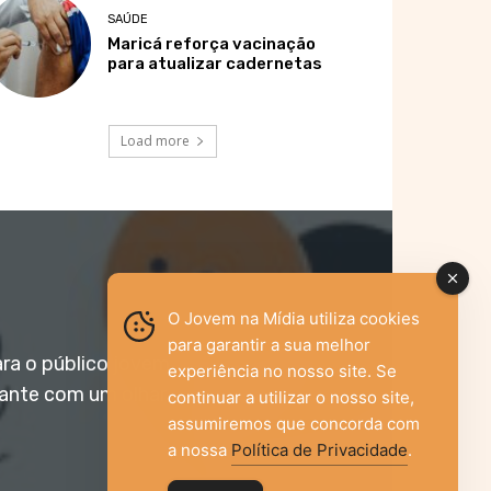
SAÚDE
Maricá reforça vacinação
para atualizar cadernetas
Load more
O Jovem na Mídia utiliza cookies
para garantir a sua melhor
ara o público jovem,
experiência no nosso site. Se
vante com um olhar
continuar a utilizar o nosso site,
assumiremos que concorda com
a nossa
Política de Privacidade
.